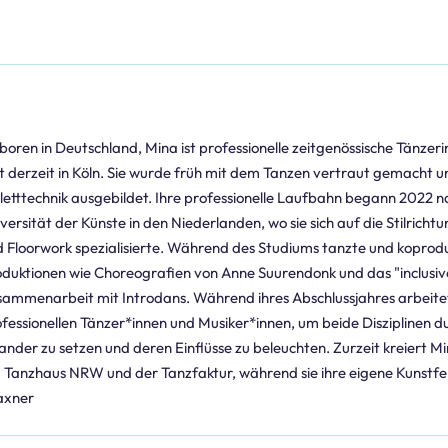
oren in Deutschland, Mina ist professionelle zeitgenössische Tänze
t derzeit in Köln. Sie wurde früh mit dem Tanzen vertraut gemacht un
letttechnik ausgebildet. Ihre professionelle Laufbahn begann 2022 
versität der Künste in den Niederlanden, wo sie sich auf die Stilric
 Floorwork spezialisierte. Während des Studiums tanzte und koprodu
duktionen wie Choreografien von Anne Suurendonk und das "inclusive
ammenarbeit mit Introdans. Während ihres Abschlussjahres arbeitet
fessionellen Tänzer*innen und Musiker*innen, um beide Disziplinen du
ander zu setzen und deren Einflüsse zu beleuchten. Zurzeit kreiert 
Tanzhaus NRW und der Tanzfaktur, während sie ihre eigene Kunstferti
axner