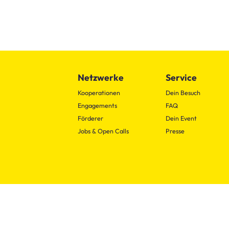
Netzwerke
Service
Kooperationen
Dein Besuch
Engagements
FAQ
Förderer
Dein Event
Jobs & Open Calls
Presse
TanzFaktur
+49 221 - 222 00 583
info@