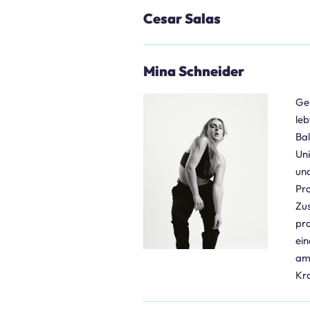
Cesar Salas
Mina Schneider
Geb
leb
Bal
Uni
und
Pro
Zus
pro
ein
am 
Kr